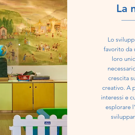
La 
Lo svilup
favorito da
loro uni
necessario
crescita s
creativo. A p
interessi e c
esplorare l
sviluppar