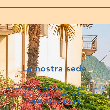
La nostra sede
Situata in una strada poco trafficata, la nostra
scuola dell'infanzia accoglie i bambini dai 3 ai 6
anni, anticipatari compresi.