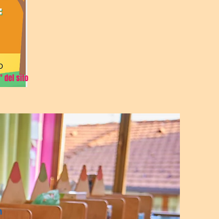
" del sito
n